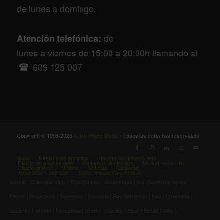
de lunes a domingo.
de
Atención telefónica:
lunes a viernes de 15:00 a 20:00h llamando al
609 125 007
Copyright © 1998-2026
Good Wave Studio
- Todos los derechos reservados
Inicio
Registro de dominios
Hosting/Alojamiento web
Diseño de páginas web
Comercio electrónico
Marketing on-line
Diseño gráfico
Vídeos
Noticias
Contacto
Aviso legal y políticas
Some images from Freepik
Madrid | Colmenar Viejo | Tres Cantos | Alcobendas | San Sebastián de los
Reyes | Guipúzcoa | Gipuzkoa | Donostia | San Sebastián | Irún | Errenteria |
Lasarte | Hernani | Tolosaldea | Vitoria | Gasteiz | Eibar | Bilbao | Bilbo |