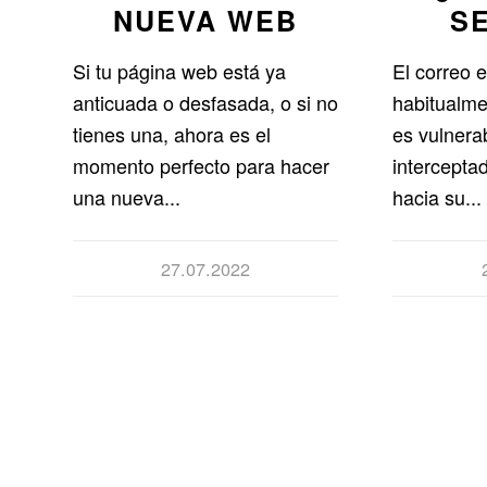
NUEVA WEB
S
Si tu página web está ya
El correo 
anticuada o desfasada, o si no
habitualme
tienes una, ahora es el
es vulnera
momento perfecto para hacer
intercepta
una nueva...
hacia su...
27.07.2022