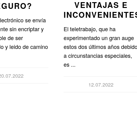
VENTAJAS E
EGURO?
INCONVENIENTE
electrónico se envía
nte sin encriptar y
El teletrabajo, que ha
ble de ser
experimentado un gran auge
do y leido de camino
estos dos últimos años debid
a circunstancias especiales,
es ...
20.07.2022
12.07.2022