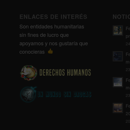
ENLACES DE INTERÉS
NOTI
Son entidades humanitarias
F
sin fines de lucro que
p
apoyamos y nos gustaría que
24
conocieras
F
m
23
F
m
23
Fe
2
20