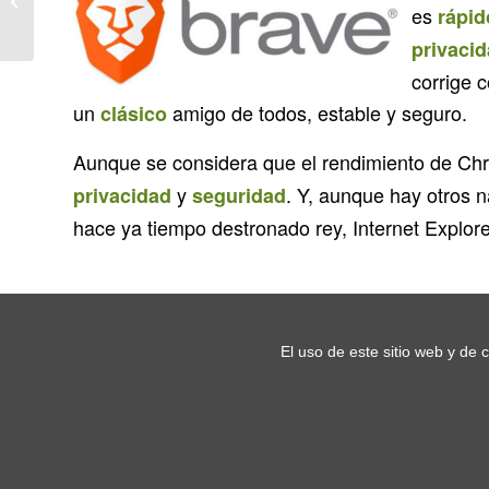
Copias de seguridad
es
rápid
privaci
corrige 
un
amigo de todos, estable y seguro.
clásico
Aunque se considera que el rendimiento de C
y
. Y, aunque hay otros 
privacidad
seguridad
hace ya tiempo destronado rey, Internet Explor
El uso de este sitio web y de 