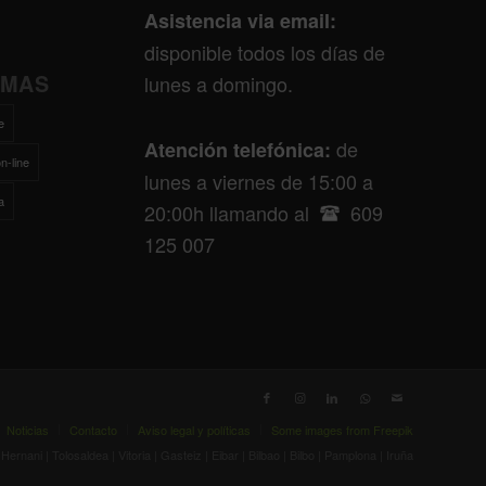
Asistencia via email:
disponible todos los días de
EMAS
lunes a domingo.
e
de
Atención telefónica:
n-line
lunes a viernes de 15:00 a
a
20:00h llamando al
609
125 007
Noticias
Contacto
Aviso legal y políticas
Some images from Freepik
nani | Tolosaldea | Vitoria | Gasteiz | Eibar | Bilbao | Bilbo | Pamplona | Iruña