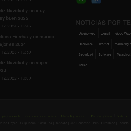
eliz Navidad y un muy
uy buen 2025
NOTICIAS POR T
.12.2024 - 16:46
Diseño web
E-mail
Good Wav
elices Fiestas y un mundo
ejor en 2024
Hardware
Internet
Marketing o
.12.2023 - 16:59
Seguridad
Software
Tecnologí
liz Navidad y un super
Varios
023
.12.2022 - 10:00
e páginas web
Comercio electrónico
Marketing on-line
Diseño gráfico
Vídeos
los Reyes | Guipúzcoa | Gipuzkoa | Donostia | San Sebastián | Irún | Errenteria | Lasarte | Her