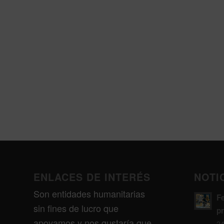
ENLACES DE INTERÉS
NOTI
Son entidades humanitarias
F
sin fines de lucro que
p
apoyamos y nos gustaría que
24