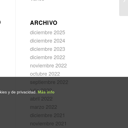
a
ARCHIVO
diciembre 2025
diciembre 2024
diciembre 2023
diciembre 2022
noviembre 2022
octubre 2022
septiembre 2022
julio 2022
okies y de privacidad.
Más info
abril 2022
marzo 2022
diciembre 2021
noviembre 2021