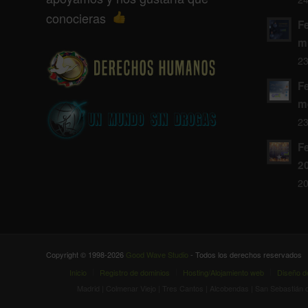
conocieras
F
m
23
F
m
23
Fe
2
20
Copyright © 1998-2026
Good Wave Studio
- Todos los derechos reservados
Inicio
Registro de dominios
Hosting/Alojamiento web
Diseño d
Madrid | Colmenar Viejo | Tres Cantos | Alcobendas | San Sebastián de 