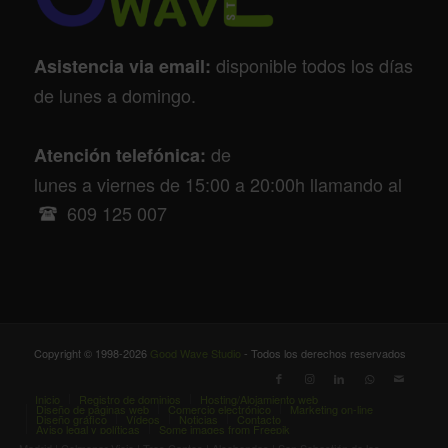
disponible todos los días
Asistencia via email:
de lunes a domingo.
de
Atención telefónica:
lunes a viernes de 15:00 a 20:00h llamando al
609 125 007
Copyright © 1998-2026
Good Wave Studio
- Todos los derechos reservados
Inicio
Registro de dominios
Hosting/Alojamiento web
Diseño de páginas web
Comercio electrónico
Marketing on-line
Diseño gráfico
Vídeos
Noticias
Contacto
Aviso legal y políticas
Some images from Freepik
Madrid | Colmenar Viejo | Tres Cantos | Alcobendas | San Sebastián de los