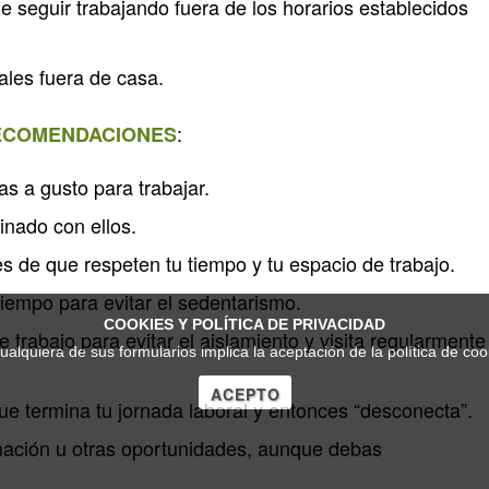
de seguir trabajando fuera de los horarios establecidos
rales fuera de casa.
:
ECOMENDACIONES
s a gusto para trabajar.
linado con ellos.
es de que respeten tu tiempo y tu espacio de trabajo.
tiempo para evitar el sedentarismo.
COOKIES Y POLÍTICA DE PRIVACIDAD
rabajo para evitar el aislamiento y visita regularmente
cualquiera de sus formularios implica la aceptación de la política de co
ACEPTO
ue termina tu jornada laboral y entonces “desconecta”.
mación u otras oportunidades, aunque debas