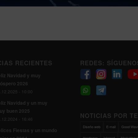
CIAS RECIENTES
REDES: SÍGUENO
eliz Navidad y muy
róspero 2026
.12.2025 - 10:00
eliz Navidad y un muy
uy buen 2025
NOTICIAS POR T
.12.2024 - 16:46
Diseño web
E-mail
Good Wav
elices Fiestas y un mundo
Hardware
Internet
Marketing o