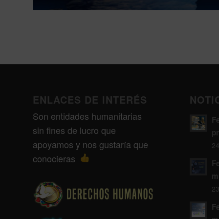
ENLACES DE INTERÉS
NOTI
Son entidades humanitarias
F
sin fines de lucro que
p
apoyamos y nos gustaría que
24
conocieras
F
m
23
F