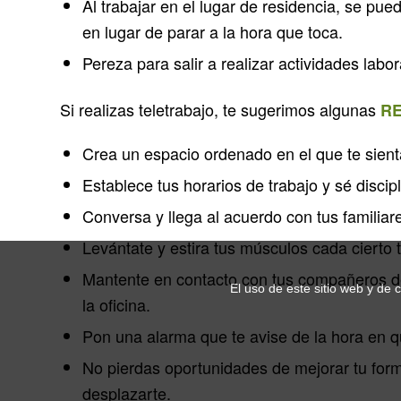
Al trabajar en el lugar de residencia, se pue
en lugar de parar a la hora que toca.
Pereza para salir a realizar actividades labo
Si realizas teletrabajo, te sugerimos algunas
R
Crea un espacio ordenado en el que te sienta
Establece tus horarios de trabajo y sé discip
Conversa y llega al acuerdo con tus familiar
Levántate y estira tus músculos cada cierto 
Mantente en contacto con tus compañeros de t
El uso de este sitio web y de 
la oficina.
Pon una alarma que te avise de la hora en q
No pierdas oportunidades de mejorar tu for
desplazarte.