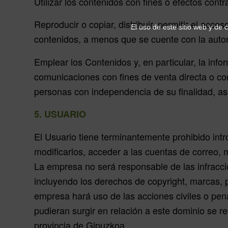
Utilizar los contenidos con fines o efectos cont
Reproducir o copiar, distribuir, permitir el acc
El uso de este sitio web y de 
contenidos, a menos que se cuente con la autori
Emplear los Contenidos y, en particular, la info
comunicaciones con fines de venta directa o con
personas con independencia de su finalidad, as
5. USUARIO
El Usuario tiene terminantemente prohibido intr
modificarlos, acceder a las cuentas de correo, 
La empresa no será responsable de las infracci
incluyendo los derechos de copyright, marcas, pa
empresa hará uso de las acciones civiles o pena
pudieran surgir en relación a este dominio se 
provincia de Gipuzkoa.