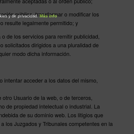
neralmente aceptadas o al orden público;
cación pública, transformar o modificar los
okies y de privacidad.
Más info
o resulte legalmente permitido; y
o de los servicios para remitir publicidad,
 solicitados dirigidos a una pluralidad de
quier modo dicha información.
mo intentar acceder a los datos del mismo,
 otro Usuario de la web, o de terceros,
o de propiedad intelectual o industrial. La
indebida de su dominio web. Los litigios que
 a los Juzgados y Tribunales competentes en la