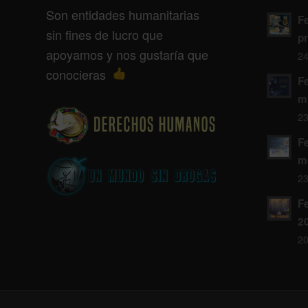
Son entidades humanitarias
F
sin fines de lucro que
p
apoyamos y nos gustaría que
24
conocieras
F
m
23
F
m
23
Fe
2
20