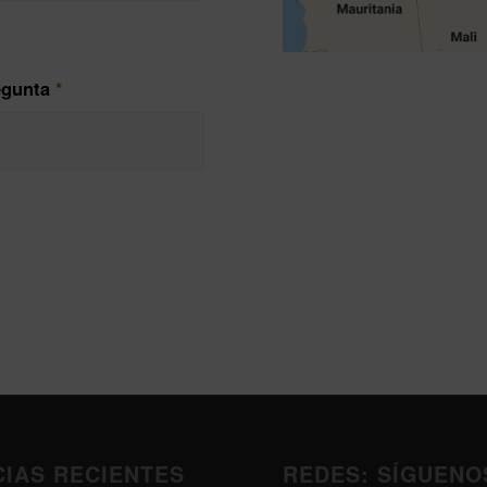
regunta
*
CIAS RECIENTES
REDES: SÍGUENO