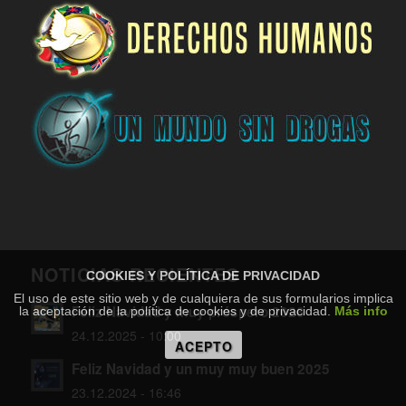
NOTICIAS RECIENTES
COOKIES Y POLÍTICA DE PRIVACIDAD
El uso de este sitio web y de cualquiera de sus formularios implica
Feliz Navidad y muy próspero 2026
la aceptación de la política de cookies y de privacidad.
Más info
24.12.2025 - 10:00
ACEPTO
Feliz Navidad y un muy muy buen 2025
23.12.2024 - 16:46