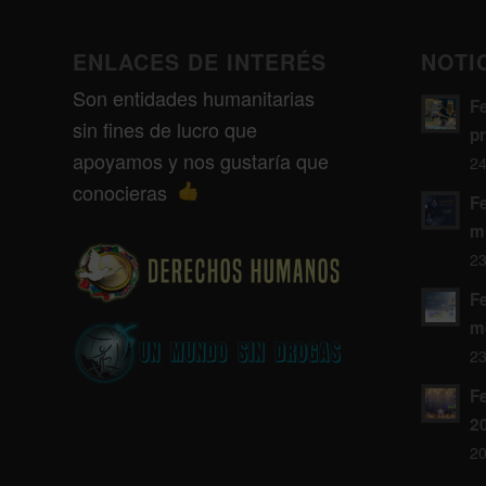
ENLACES DE INTERÉS
NOTI
Son entidades humanitarias
F
sin fines de lucro que
p
apoyamos y nos gustaría que
24
conocieras
F
m
23
F
m
23
Fe
2
20