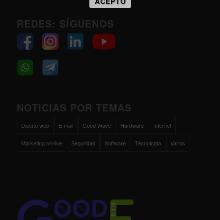
ACEPTO
REDES: SÍGUENOS
NOTICIAS POR TEMAS
Diseño web
E-mail
Good Wave
Hardware
Internet
Marketing on-line
Seguridad
Software
Tecnología
Varios